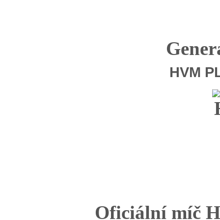
Generá
HVM P
Oficiální mí