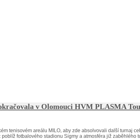
okračovala v Olomouci HVM PLASMA Tour
ckém tenisovém areálu MILO, aby zde absolvovali další turna
c poblíž fotbalového stadionu Sigmy a atmosféra již zaběhlého 