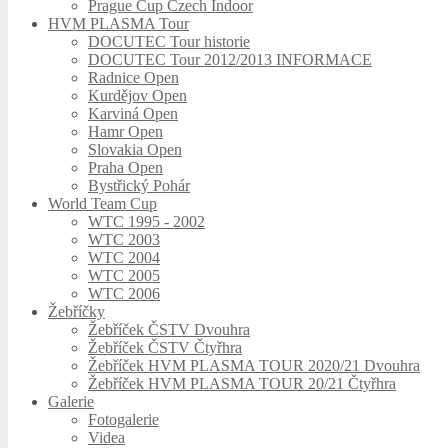
Prague Cup Czech Indoor
HVM PLASMA Tour
DOCUTEC Tour historie
DOCUTEC Tour 2012/2013 INFORMACE
Radnice Open
Kurdějov Open
Karviná Open
Hamr Open
Slovakia Open
Praha Open
Bystřický Pohár
World Team Cup
WTC 1995 - 2002
WTC 2003
WTC 2004
WTC 2005
WTC 2006
Žebříčky
Žebříček ČSTV Dvouhra
Žebříček ČSTV Čtyřhra
Žebříček HVM PLASMA TOUR 2020/21 Dvouhra
Žebříček HVM PLASMA TOUR 20/21 Čtyřhra
Galerie
Fotogalerie
Videa