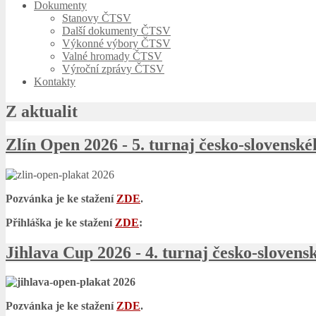
Dokumenty
Stanovy ČTSV
Další dokumenty ČTSV
Výkonné výbory ČTSV
Valné hromady ČTSV
Výroční zprávy ČTSV
Kontakty
Z aktualit
Zlín Open 2026 - 5. turnaj česko-slove
Pozvánka je ke stažení
ZDE
.
Přihláška je ke stažení
ZDE
:
Jihlava Cup 2026 - 4. turnaj česko-slo
Pozvánka je ke stažení
ZDE
.